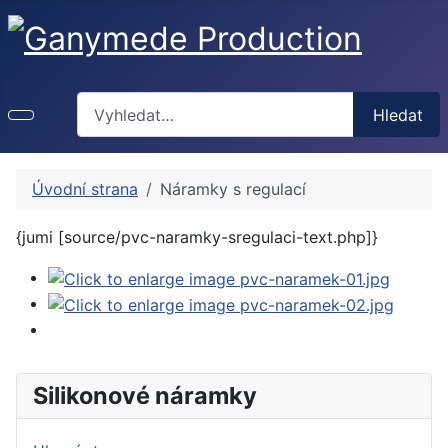
Hledat
Hledat
Úvodní strana
Náramky s regulací
{jumi [source/pvc-naramky-sregulaci-text.php]}
Silikonové náramky