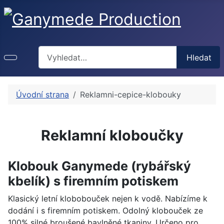
Hledat
Hledat
Úvodní strana
Reklamni-cepice-klobouky
Reklamní kloboučky
Klobouk Ganymede (rybářský
kbelík) s firemním potiskem
Klasický letní klobobouček nejen k vodě. Nabízíme k
dodání i s firemním potiskem. Odolný klobouček ze
100% silné broušené bavlněné tkaniny. Určeno pro